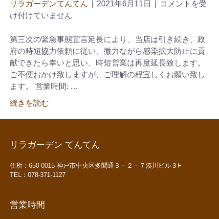
リラガーデンてんてん
|
2021年6月11日
|
コメントを受
け付けていません
第三次の緊急事態宣言延長により、当店は引き続き、政
府の時短協力依頼に従い、微力ながら感染拡大防止に貢
献できたら幸いと思い、時短営業は再度延長致します。
ご不便おかけ致しますが、ご理解の程宜しくお願い致し
ます。 営業時間: …
続きを読む
リラガーデン てんてん
住所：650-0015 神戸市中央区多聞通３－２－７湊川ビル３F
TEL：078-371-1127
営業時間